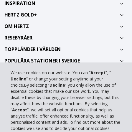
INSPIRATION
HERTZ GOLD+
OM HERTZ
RESEBYRÅER
TOPPLÄNDER I VÄRLDEN
POPULÄRA STATIONER I SVERIGE
We use cookies on our website. You can “
Accept
”, “
Ring oss på 0771 211 212
Decline
” or change your setting anytime at your
choice.By selecting “
Decline
” you only allow the use of
Vanliga frågor
essential cookies that make our site work. You may
disable these by changing your browser settings, but this
Kontakta oss
may affect how the website functions. By selecting
“
Accept
”, we will set all optional cookies that help us
Fullständig hemsida
analyse traffic, offer enhanced functionality, as well as
personalised content and ads.To find out more about the
Manage my cookies
cookies we use and to decide your optional cookies