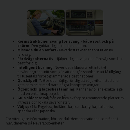
Stationer
Produkter
Långtidshyra
Körinstruktioner sväng för sväng - både röst och på
skärm:
Den guidar dig till din destination.
Missade du en avfart?
Neverlost räknar snabbt ut en ny
färdväg.
För
Färdvägsalternativ:
Hjälper dig att välja den färdväg som blir
företag
bäst för dig.
Intelligent körning:
Neverlost inkluderar ett intuitivt
användargränssnitt som gör att det går snabbare att få tillgång
till tusentals förprogrammerade destinationer.
Hjälp
QuickSpell
:
Gör det möjligt för dig att välja vilken stad eller
TM
gata som helst med bara några knapptryckningar.
Ögonblicklig lägesbestämning:
Känner av bilens exakta läge
Hertz
med en enkel knapptryckning.
Gula sidorna:
Välj från en lista av förprogrammerade platser av
Car
intresse och lokala sevärdheter.
Sharing
Välj språk:
Engelska, holländska, franska, tyska, italienska,
spanska eller japanska.
För ytterligare information, kör produktdemonstrationen som finns i
Hertz
huvudmenyn på NeverLost-enheten.
Gold+