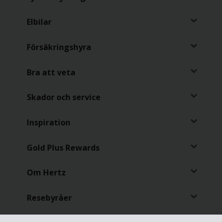
Elbilar
Försäkringshyra
Bra att veta
Skador och service
Inspiration
Gold Plus Rewards
Om Hertz
Resebyråer