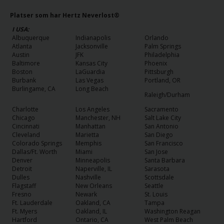
Platser som har Hertz Neverlost®
I USA:
Albuquerque
Indianapolis
Orlando
Atlanta
Jacksonville
Palm Springs
Austin
JFK
Philadelphia
Baltimore
Kansas City
Phoenix
Boston
LaGuardia
Pittsburgh
Burbank
Las Vegas
Portland, OR
Burlingame, CA
Long Beach
Raleigh/Durham
Charlotte
Los Angeles
Sacramento
Chicago
Manchester, NH
Salt Lake City
Cincinnati
Manhattan
San Antonio
Cleveland
Marietta
San Diego
Colorado Springs
Memphis
San Francisco
Dallas/Ft. Worth
Miami
San Jose
Denver
Minneapolis
Santa Barbara
Detroit
Naperville, IL
Sarasota
Dulles
Nashville
Scottsdale
Flagstaff
New Orleans
Seattle
Fresno
Newark
St. Louis
Ft. Lauderdale
Oakland, CA
Tampa
Ft. Myers
Oakland, IL
Washington Reagan
Hartford
Ontario, CA
West Palm Beach