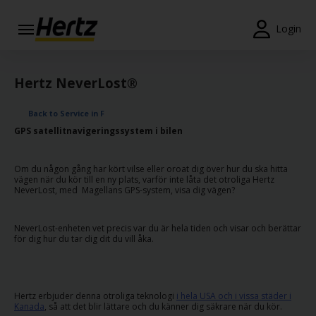
Login
Påbörja
bokning
Hertz NeverLost®
Ändra
Back to Service in F
eller
GPS satellitnavigeringssystem i bilen
avboka
Begär
Om du någon gång har kört vilse eller oroat dig över hur du ska hitta
vägen när du kör till en ny plats, varför inte låta det otroliga Hertz
kvitto
NeverLost, med Magellans GPS-system, visa dig vägen?
SV/SE
NeverLost-enheten vet precis var du är hela tiden och visar och berättar
för dig hur du tar dig dit du vill åka.
Bokning
Erbjudanden
Hertz erbjuder denna otroliga teknologi
i hela USA och i vissa städer i
Kanada
, så att det blir lättare och du känner dig säkrare när du kör.