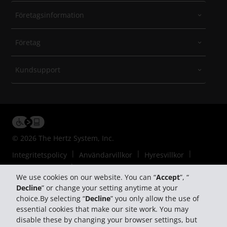
Företagsinformation
Företag
Kundsupport
© 2026 The Hertz System, Inc.
Integritetspolicy
Användarvillkor
Hyresvillkor
Webbplatskarta
Hantera Mina Cookies
We use cookies on our website. You can “
Accept
”, “
Decline
” or change your setting anytime at your
choice.By selecting “
Decline
” you only allow the use of
essential cookies that make our site work. You may
disable these by changing your browser settings, but