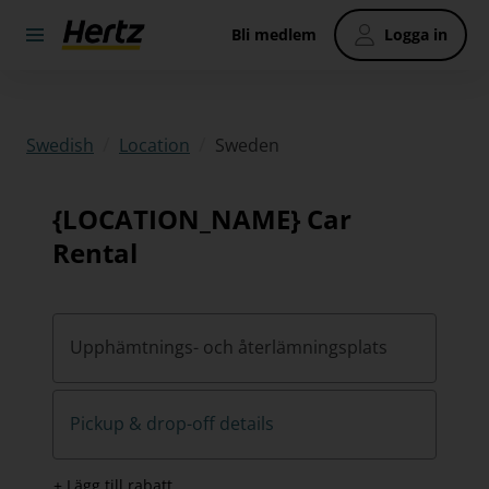
Bli medlem
Logga in
/
/
Sweden
Swedish
Location
{LOCATION_NAME} Car
Rental
Upphämtnings- och återlämningsplats
Pickup & drop-off details
+ Lägg till rabatt