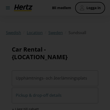
Bli medlem
Logga in
/
/
/
Sundsvall
Swedish
Location
Sweden
Car Rental -
{LOCATION_NAME}
Upphämtnings- och återlämningsplats
Pickup & drop-off details
+ Lägg till rabatt