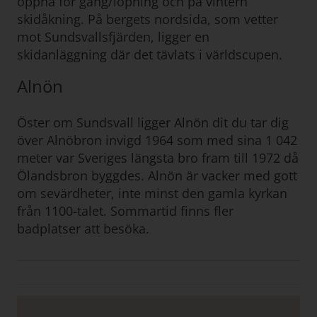
öppna för gång/löpning och på vintern
skidåkning. På bergets nordsida, som vetter
mot Sundsvallsfjärden, ligger en
skidanläggning där det tävlats i världscupen.
Alnön
Öster om Sundsvall ligger Alnön dit du tar dig
över Alnöbron invigd 1964 som med sina 1 042
meter var Sveriges längsta bro fram till 1972 då
Ölandsbron byggdes. Alnön är vacker med gott
om sevärdheter, inte minst den gamla kyrkan
från 1100-talet. Sommartid finns fler
badplatser att besöka.