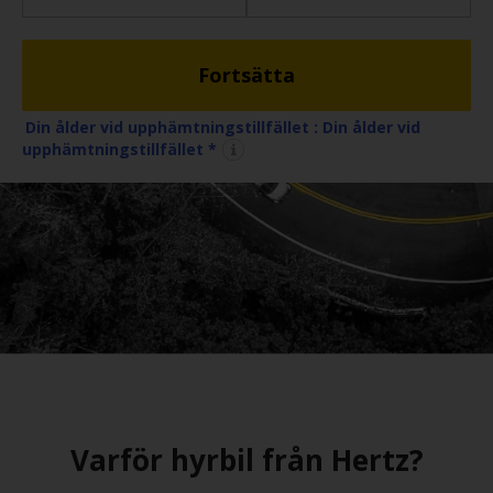
Stationer
Fortsätta
Produkter
Din ålder vid upphämtningstillfället :
Din ålder vid
Långtidshyra
upphämtningstillfället *
För
företag
Hjälp
Hertz
Car
Sharing
Varför hyrbil från Hertz?
Hertz
Gold+