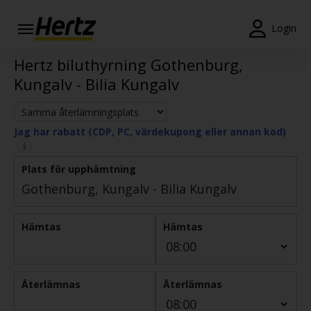
Login
Hertz biluthyrning Gothenburg,
Påbörja
bokning
Kungalv - Bilia Kungalv
Ändra
eller
Jag har rabatt (CDP, PC, värdekupong eller annan kod)
avboka
Begär
Plats för upphämtning
kvitto
SV/SE
Hämtas
Hämtas
Bokning
Återlämnas
Återlämnas
Erbjudanden