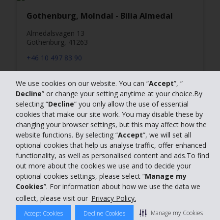
Gothenburg, Molndal - Bilia Almedal
Almedalsvagen 13
Gothenburg, 41263
+46 10 497 83 90
We use cookies on our website. You can “
Accept
”, “
Visa plats
Decline
” or change your setting anytime at your choice.By
selecting “
Decline
” you only allow the use of essential
cookies that make our site work. You may disable these by
changing your browser settings, but this may affect how the
website functions. By selecting “
Accept
”, we will set all
optional cookies that help us analyse traffic, offer enhanced
functionality, as well as personalised content and ads.To find
out more about the cookies we use and to decide your
optional cookies settings, please select “
Manage my
Hantera mina cookies
Cookies
”. For information about how we use the data we
collect, please visit our
Privacy Policy.
Manage my Cookies
Accept Cookies
Decline Cookies