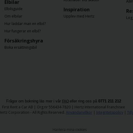
Elbilar
All
Elbilsguide
Inspiration
Re
Om elbilar
Upplev med Hertz
Log
Hur laddar man en elbil?
Hur fungerar en elbil?
Försäkringshyra
Boka ersättningsbil
Frågor om bokning läs mer i vår
eller ring oss på
0771 211 212
FAQ
​First Rent a Car AB | Org.nr 556434-7820 | Hertz International Franchisee
ertz Corporation - All Rights Reserved.
Användarvillkor
|
Integritetspolicy
|
Til
Hantera mina cookies