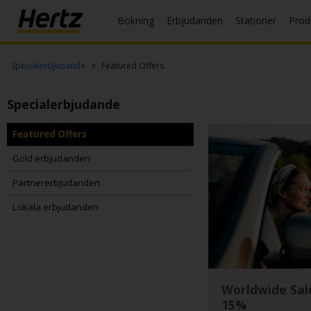
Bokning
Erbjudanden
Stationer
Prod
Påbörja
Specialerbjudande
Featured Offers
bokning
Specialerbjudande
Ändra
eller
avboka
Featured Offers
Gold erbjudanden
Begär
kvitto
Partnererbjudanden
Lokala erbjudanden
SV/SE
Bokning
Worldwide Sal
Erbjudanden
15%