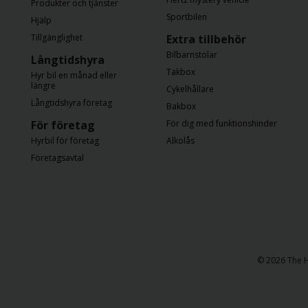
Produkter och tjänster
Sportbilen
Hjälp
Tillgänglighet
Extra tillbehör
Bilbarnstolar
Långtidshyra
Takbox
Hyr bil en månad eller
längre
Cykelhållare
Långtidshyra företag
Bakbox
För företag
För dig med funktionshinder
Hyrbil för företag
Alkolås
Företagsavtal
© 2026 The H