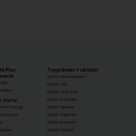
ld Plus
Toppländer i världen
wards
Hyrbil i Storbritannien
rsikt
Hyrbil i USA
 medlem
Hyrbil i Australien
 Hertz
Hyrbil i Frankrike
Hertz Sverige
Hyrbil i Spanien
ba hos oss
Hyrbil i Österrike
ss
Hyrbil i Danmark
lbarhet
Hyrbil i Finland