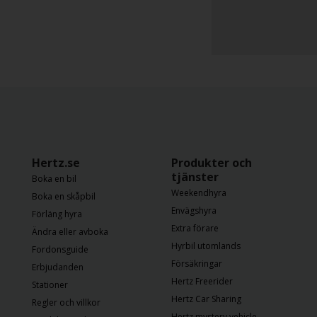
Stationer
Produkter
Långtidshyra
För
företag
Hertz.se
Produkter och
tjänster
Boka en bil
Hjälp
Weekendhyra
Boka en skåpbil
Envägshyra
Förläng hyra
Hertz
Extra förare
Ändra eller avboka
Car
Hyrbil utomlands
Fordonsguide
Sharing
Försäkringar
Erbjudanden
Hertz Freerider
Stationer
Hertz
Hertz Car Sharing
Regler och villkor
Gold+
Hertz mystery vehicle