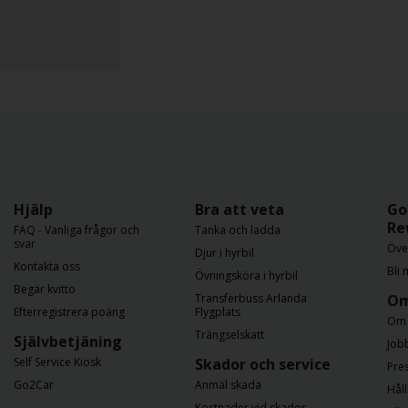
Hjälp
Bra att veta
Go
Re
FAQ - Vanliga frågor och
Tanka och ladda
svar
Öve
Djur i hyrbil
Kontakta oss
Bli
Övningsköra i hyrbil
Begär kvitto
Transferbuss Arlanda
Om
Efterregistrera poäng
Flygplats
Om 
Trängselskatt
Självbetjäning
Job
Self Service Kiosk
Skador och service
Pre
Go2Car
Anmäl skada
Hål
Kostnader vid skador