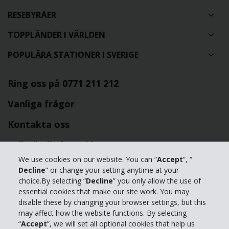
RESEBYRÅER
TOPPLÄNDER I VÄRLDEN
POPULÄRA STATIONER I SVERIGE
Ring oss på 0771 211 212
Vanliga frågor
Kontakta oss
Fullständig hemsida
We use cookies on our website. You can “
Accept
”, “
Manage my cookies
Decline
” or change your setting anytime at your
choice.By selecting “
Decline
” you only allow the use of
essential cookies that make our site work. You may
Frågor om bokning läs mer i vår
FAQ
eller ring oss på 0771 211 212
disable these by changing your browser settings, but this
First Rent a Car AB | Org.nr 556434-7820 | Hertz International Franchisee
may affect how the website functions. By selecting
“
Accept
”, we will set all optional cookies that help us