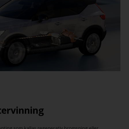
ervinning
onting som kallas regenerativ bromsning eller