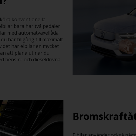
l?
 köra konventionella
elbilar bara har två pedaler
bilar med automatväxellåda
 du har tillgång till maximalt
v det har elbilar en mycket
an att plana ut när du
d bensin- och dieseldrivna
Bromskraftåt
Elbilar använder också någ