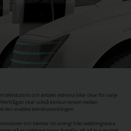
 bilindustrin och antalet eldrivna bilar ökar för varje
efterfrågan ökar också konkurrensen mellan
till den snabba teknikutvecklingen.
era elmotorer och hämtar sin energi från laddningsbara
ommer på en laddning beror framför allt på hur mycket