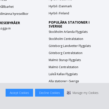
Hyrbil i Danmark
Hållbarhet
Hyrbil i Finland
Allmänna hyresvillkor
POPULÄRA STATIONER I
RESEBYRÅER
SVERIGE
Logga in
Stockholm Arlanda Flygplats
Stockholm Centralstation
Göteborg Landvetter Flygplats
Göteborg Centralstation
Malmö Sturup Flygplats
Malmö Centralstation
Luleå Kallax Flygplats
Alla stationer i Sverige
Accept Cookies
Decline Cookies
Manage my Cookies