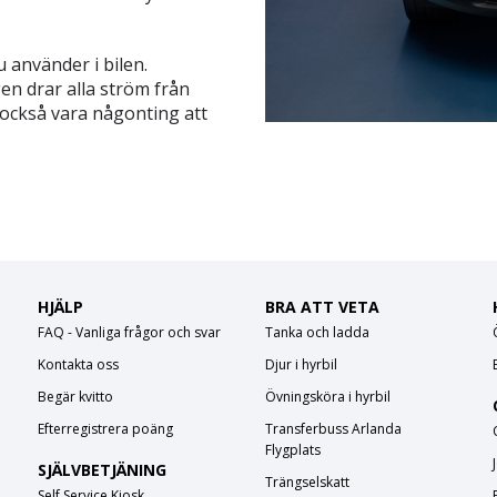
u använder i bilen.
n drar alla ström från
 också vara någonting att
HJÄLP
BRA ATT VETA
FAQ - Vanliga frågor och svar
Tanka och ladda
Kontakta oss
Djur i hyrbil
Begär kvitto
Övningsköra i hyrbil
Efterregistrera poäng
Transferbuss Arlanda
Flygplats
SJÄLVBETJÄNING
Trängselskatt
Self Service Kiosk