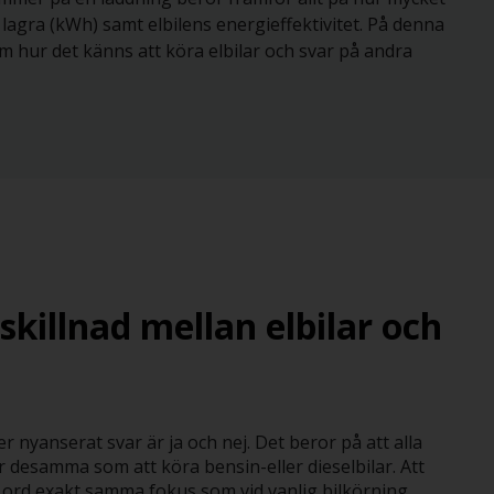
lagra (kWh) samt elbilens energieffektivitet. På denna
om hur det känns att köra elbilar och svar på andra
skillnad mellan elbilar och
er nyanserat svar är ja och nej. Det beror på att alla
 är desamma som att köra bensin-eller dieselbilar. Att
 ord exakt samma fokus som vid vanlig bilkörning.