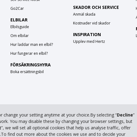
SKADOR OCH SERVICE
Go2Car
Anmäl skada
ELBILAR
Kostnader vid skador
Elbilsguide
INSPIRATION
Om elbilar
Upplev med Hertz
Hur laddar man en elbil?
Hur fungerar en elbil?
FÖRSÄKRINGSHYRA
Boka ersättningsbil
or change your setting anytime at your choice.By selecting “
Decline
”
 work. You may disable these by changing your browser settings, but
t
”, we will set all optional cookies that help us analyse traffic, offer
Frågor om bokning läs mer i vår
FAQ
eller ring oss på 0771 211 212
s.To find out more about the cookies we use and to decide your
First Rent a Car AB | Org.nr 556434-7820 | Hertz International Franchisee