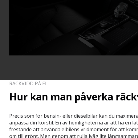
RÄCKVIDD PÅ EL
Hur kan man påverka räck
Precis som för bensin- eller dieselbilar kan du maximer
anpassa din körstil. En av hemligheterna är att ha en lä
frestande att använda elbilens vridmoment för att komm
om till grönt. Men genom att rulla iväg lite långsammare