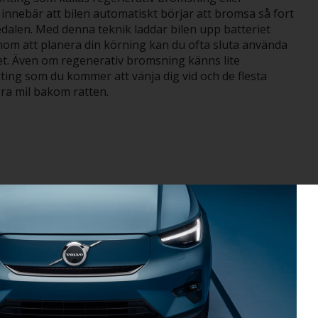
innebär att bilen automatiskt börjar att bromsa så fort
dalen. Med denna teknik laddar bilen upp batteriet
nom att planera din körning kan du ofta sluta använda
et. Även om regenerativ bromsning känns lite
ing som du kommer att vänja dig vid och de flesta
ra mil bakom ratten.