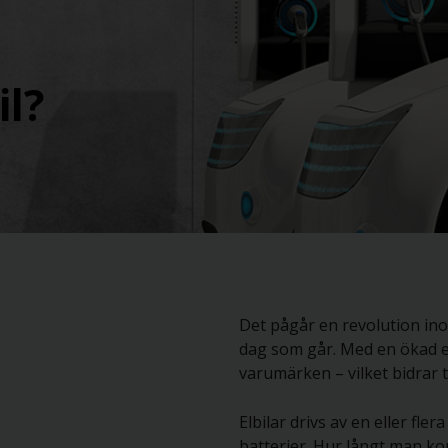
il?
Det pågår en revolution inom
dag som går. Med en ökad 
varumärken – vilket bidrar 
Elbilar drivs av en eller fl
batterier. Hur långt man k