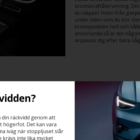
bromskraftåtervinning. Det 
du släpper foten från gaspe
under tiden som du kör. Ge
bromspedalen helt och håll
annorlunda så är det någont
anpassar dig efter bara någ
vidden?
a din räckvidd genom att
tt högerfot. Det kan vara
a iväg när stoppljuset slår
 krävs inte lika mycket