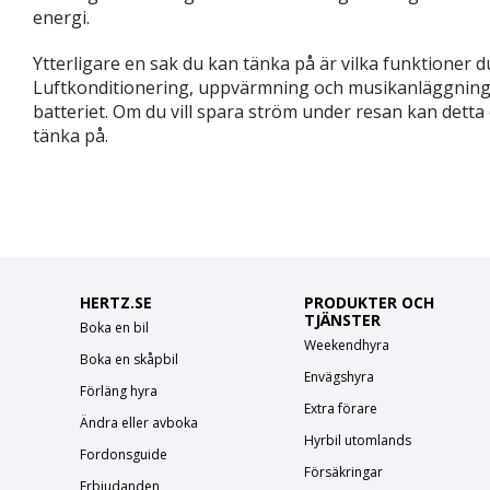
energi.
Ytterligare en sak du kan tänka på är vilka funktioner d
Luftkonditionering, uppvärmning och musikanläggninge
batteriet. Om du vill spara ström under resan kan detta
tänka på.
HERTZ.SE
PRODUKTER OCH
TJÄNSTER
Boka en bil
Weekendhyra
Boka en skåpbil
Envägshyra
Förläng hyra
Extra förare
Ändra eller avboka
Hyrbil utomlands
Fordonsguide
Försäkringar
Erbjudanden