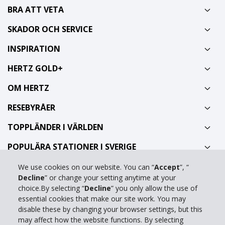
BRA ATT VETA
SKADOR OCH SERVICE
INSPIRATION
HERTZ GOLD+
OM HERTZ
RESEBYRÅER
TOPPLÄNDER I VÄRLDEN
POPULÄRA STATIONER I SVERIGE
We use cookies on our website. You can “
Accept
”, “
Ring oss på 0771 211 212
Decline
” or change your setting anytime at your
choice.By selecting “
Decline
” you only allow the use of
Vanliga frågor
essential cookies that make our site work. You may
disable these by changing your browser settings, but this
Kontakta oss
may affect how the website functions. By selecting