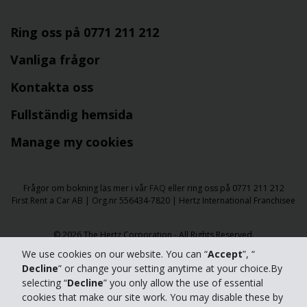
Ring oss på 0771 211 212
Vanliga frågor
Kontakta oss
Fullständig hemsida
Manage my cookies
Frågor om bokning läs mer i vår
FAQ
eller ring oss på 0771 211 212
First Rent a Car AB | Org.nr 556434-7820 | Hertz International Franchisee
​​© 2026 The Hertz Corporation - All Rights Reserved.
We use cookies on our website. You can “
Accept
”, “
Användarvillkor
|
Integritetspolicy
|
Tillgänglighet
|
Hantera cookies
Decline
” or change your setting anytime at your choice.By
selecting “
Decline
” you only allow the use of essential
cookies that make our site work. You may disable these by