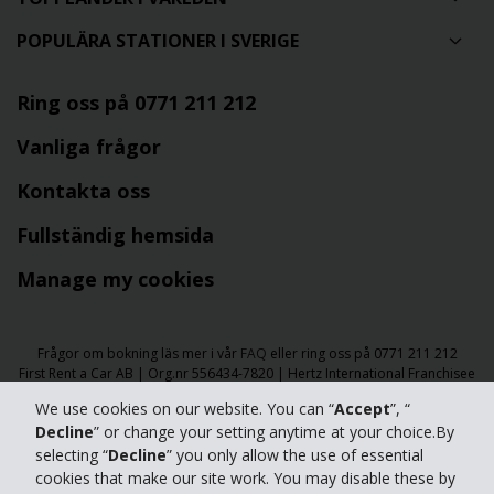
POPULÄRA STATIONER I SVERIGE
Ring oss på 0771 211 212
Vanliga frågor
Kontakta oss
Fullständig hemsida
Manage my cookies
Frågor om bokning läs mer i vår
FAQ
eller ring oss på 0771 211 212
First Rent a Car AB | Org.nr 556434-7820 | Hertz International Franchisee
We use cookies on our website. You can “
Accept
”, “
​​© 2026 The Hertz Corporation - All Rights Reserved.
Decline
” or change your setting anytime at your choice.By
selecting “
Decline
” you only allow the use of essential
Användarvillkor
|
Integritetspolicy
|
Tillgänglighet
|
cookies that make our site work. You may disable these by
Hantera cookies