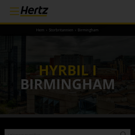
Hem
›
Storbritannien
›
Birmingham
HYRBIL I
BIRMINGHAM