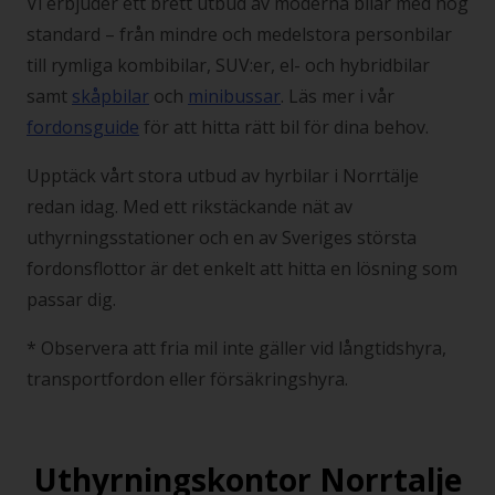
Vi erbjuder ett brett utbud av moderna bilar med hög
standard – från mindre och medelstora personbilar
till rymliga kombibilar, SUV:er, el- och hybridbilar
samt
skåpbilar
och
minibussar
. Läs mer i vår
fordonsguide
för att hitta rätt bil för dina behov.
Upptäck vårt stora utbud av hyrbilar i Norrtälje
redan idag. Med ett rikstäckande nät av
uthyrningsstationer och en av Sveriges största
fordonsflottor är det enkelt att hitta en lösning som
passar dig.
* Observera att fria mil inte gäller vid långtidshyra,
transportfordon eller försäkringshyra.
Uthyrningskontor Norrtalje