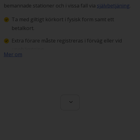
bemannade stationer och i vissa fall via
självbetjäning
.
Ta med giltigt körkort i fysisk form samt ett
betalkort.
Extra förare måste registreras i förväg eller vid
upphämtning.
Mer om
Meddela i förväg om du planerar att köra utomlands.
Fotografera bilen vid upphämtning för
dokumentation av eventuella skador.