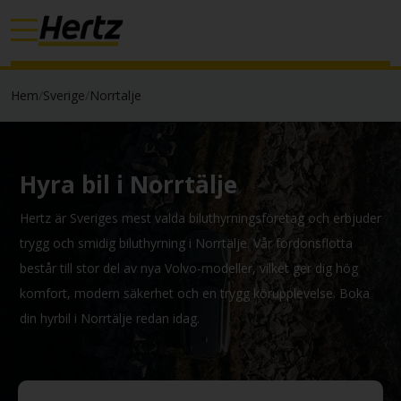
Hem
/
Sverige
/
Norrtalje
Hyra bil i Norrtälje
Hertz är Sveriges mest valda biluthyrningsföretag och erbjuder
trygg och smidig biluthyrning i Norrtälje. Vår fordonsflotta
består till stor del av nya Volvo-modeller, vilket ger dig hög
komfort, modern säkerhet och en trygg körupplevelse. Boka
din hyrbil i Norrtälje redan idag.