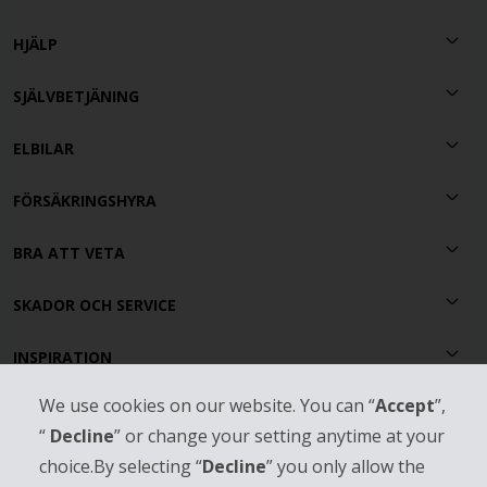
HJÄLP
SJÄLVBETJÄNING
ELBILAR
FÖRSÄKRINGSHYRA
BRA ATT VETA
SKADOR OCH SERVICE
INSPIRATION
We use cookies on our website. You can “
Accept
”,
HERTZ GOLD+
“
Decline
” or change your setting anytime at your
OM HERTZ
choice.By selecting “
Decline
” you only allow the