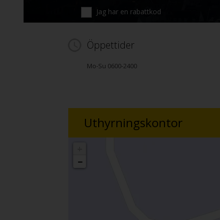
Jag har en rabattkod
Öppettider
Mo-Su 0600-2400
Uthyrningskontor
+
−