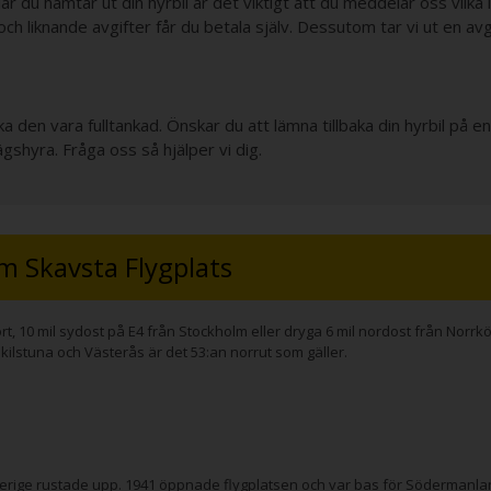
r du hämtar ut din hyrbil är det viktigt att du meddelar oss vilka l
och liknande avgifter får du betala själv. Dessutom tar vi ut en avg
ka den vara fulltankad. Önskar du att lämna tillbaka din hyrbil på e
gshyra. Fråga oss så hjälper vi dig.
m Skavsta Flygplats
ort, 10 mil sydost på E4 från Stockholm eller dryga 6 mil nordost från Norr
skilstuna och Västerås är det 53:an norrut som gäller.
erige rustade upp. 1941 öppnade flygplatsen och var bas för Södermanlands 