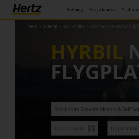
Bokning
Erbjudanden
Station
Hem
›
Sverige
›
Stockholm
›
Stockholm Skavsta Airpor
HYRBIL
N
FLYGPLA