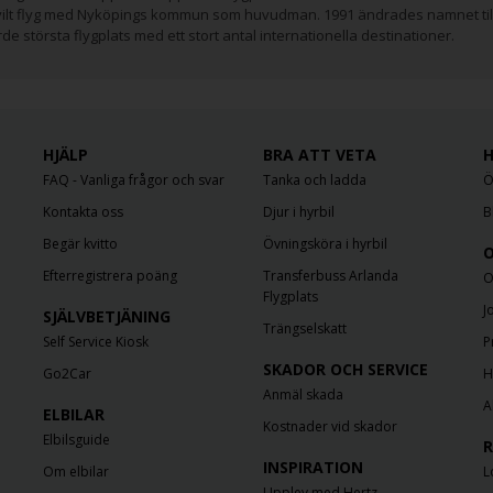
ivilt flyg med Nyköpings kommun som huvudman. 1991 ändrades namnet til
de största flygplats med ett stort antal internationella destinationer.
HJÄLP
BRA ATT VETA
H
FAQ - Vanliga frågor och svar
Tanka och ladda
Ö
Kontakta oss
Djur i hyrbil
B
Begär kvitto
Övningsköra i hyrbil
O
Efterregistrera poäng
Transferbuss Arlanda
O
Flygplats
J
SJÄLVBETJÄNING
Trängselskatt
Self Service Kiosk
P
SKADOR OCH SERVICE
Go2Car
H
Anmäl skada
A
ELBILAR
Kostnader vid skador
Elbilsguide
R
INSPIRATION
Om elbilar
L
Upplev med Hertz