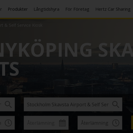
er
Produkter
Långtidshyra
För Företag
Hertz Car Sharing
t & Self Service Kiosk
YKÖPING SKA
TS