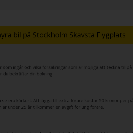
hyra bil på Stockholm Skavsta Flygplats
r som ingår och vilka försäkringar som är möjliga att teckna till p
är du bekräftar din bokning.
och se era körkort. Att lägga till extra förare kostar 50 kronor per 
är under 25 år tillkommer en avgift för ung förare.