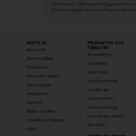
avvecklades. 1984 öppnade flygplatsen för c
är den privatägd. Skavsta är idag Sveriges fjär
HERTZ.SE
PRODUKTER OCH
TJÄNSTER
Boka en bil
Weekendhyra
Boka en skåpbil
Envägshyra
Förläng hyra
Extra förare
Ändra eller avboka
Hyrbil utomlands
Fordonsguide
Försäkringar
Erbjudanden
Hertz Freerider
Stationer
Hertz Car Sharing
Regler och villkor
Hertz Mystery Vehicle
Produkter och tjänster
Sportbilen
Hjälp