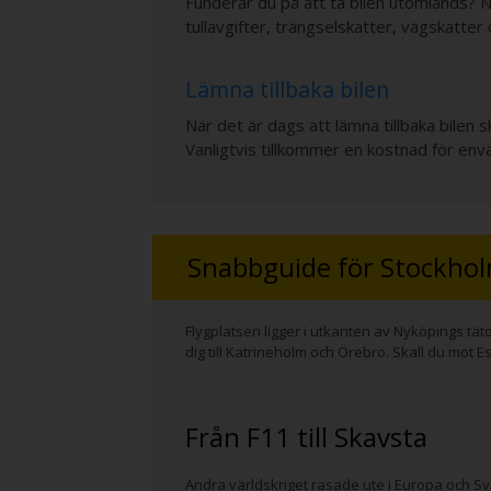
Funderar du på att ta bilen utomlands? Nä
tullavgifter, trängselskatter, vägskatter 
Lämna tillbaka bilen
När det är dags att lämna tillbaka bilen s
Vanligtvis tillkommer en kostnad för envä
Snabbguide för Stockhol
Flygplatsen ligger i utkanten av Nyköpings tät
dig till Katrineholm och Örebro. Skall du mot E
Från F11 till Skavsta
Andra världskriget rasade ute i Europa och Sv