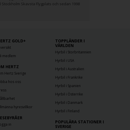
l Stockholm Skavsta Flygplats och sedan 1998
ERTZ GOLD+
TOPPLÄNDER I
VÄRLDEN
versikt
Hyrbil i Storbritannien
li medlem
Hyrbil i USA
M HERTZ
Hyrbil i Australien
m Hertz Sverige
Hyrbil i Frankrike
obba hos oss
Hyrbil i Spanien
ress
Hyrbil i Österrike
ållbarhet
Hyrbil i Danmark
llmänna hyresvillkor
Hyrbil i Finland
ESEBYRÅER
POPULÄRA STATIONER I
ogga in
SVERIGE