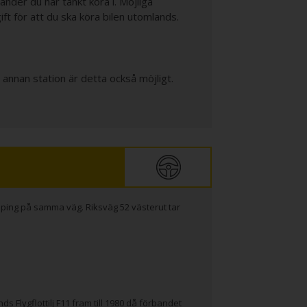
änder du har tänkt köra i. Möjliga
ift för att du ska köra bilen utomlands.
n annan station är detta också möjligt.
köping på samma väg. Riksväg 52 västerut tar
Flygflottilj F11 fram till 1980 då förbandet