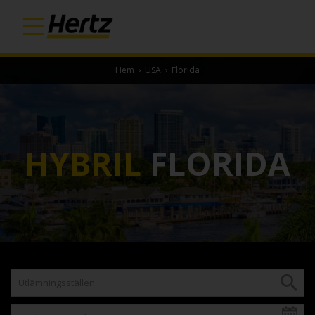
Hem
›
USA
›
Florida
HYBRIL
FLORIDA