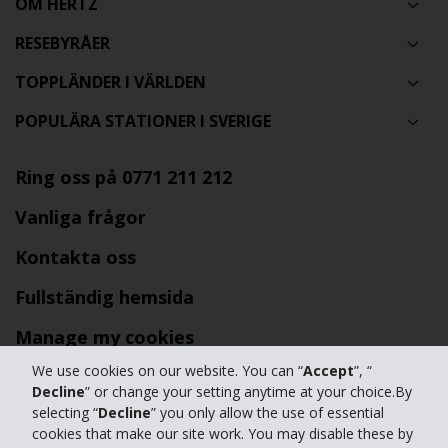
OM HERTZ
RESEBYRÅER
TOPPLÄNDER I VÄRLDEN
POPULÄRA STATIONER I SVERIGE
Ring oss på 0771 211 212
Vanliga frågor
Kontakta oss
Fullständig hemsida
Manage my cookies
We use cookies on our website. You can “
Accept
”, “
Decline
” or change your setting anytime at your choice.By
Frågor om bokning läs mer i vår
FAQ
eller ring oss på 0771 211 212
selecting “
Decline
” you only allow the use of essential
First Rent a Car AB | Org.nr 556434-7820 | Hertz International Franchisee
cookies that make our site work. You may disable these by