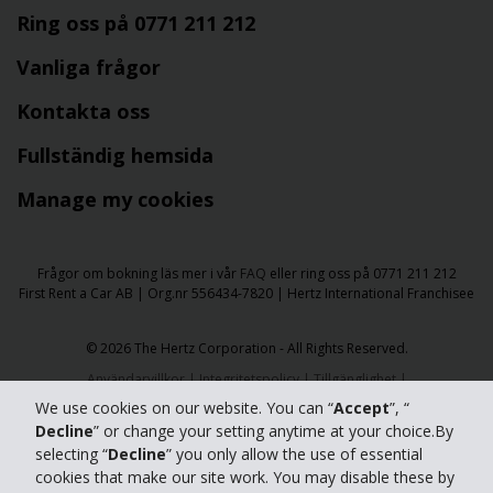
Ring oss på 0771 211 212
Vanliga frågor
Kontakta oss
Fullständig hemsida
Manage my cookies
Frågor om bokning läs mer i vår
FAQ
eller ring oss på 0771 211 212
First Rent a Car AB | Org.nr 556434-7820 | Hertz International Franchisee
​​© 2026 The Hertz Corporation - All Rights Reserved.
Användarvillkor
|
Integritetspolicy
|
Tillgänglighet
|
Hantera cookies
We use cookies on our website. You can “
Accept
”, “
Decline
” or change your setting anytime at your choice.By
selecting “
Decline
” you only allow the use of essential
cookies that make our site work. You may disable these by