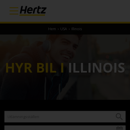
Hem
›
USA
›
Illinois
HYR BIL I
ILLINOIS