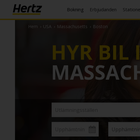
Bokning
Erbjudanden
Station
Hem
›
USA
›
Massachusetts
›
Boston
HYR BIL 
MASSAC