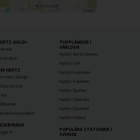
TERMS
ERTZ GOLD+
TOPPLÄNDER I
VÄRLDEN
versikt
Hyrbil i Storbritannien
li medlem
Hyrbil i USA
M HERTZ
Hyrbil i Australien
m Hertz Sverige
Hyrbil i Frankrike
obba hos oss
Hyrbil i Spanien
ress
Hyrbil i Österrike
ållbarhet
Hyrbil i Danmark
llmänna hyresvillkor
Hyrbil i Finland
ESEBYRÅER
POPULÄRA STATIONER I
ogga in
SVERIGE