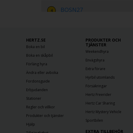
BOSN27
Öppettider:
Mon-Fri 9:00AM-4:30
Adress:
40 Lee Burbank Highway u
States
Tel.:
781-289-3190
HERTZ.SE
PRODUKTER OCH
TJÄNSTER
Boka en bil
Weekendhyra
Boka en skåpbil
Uber Quincy
Envägshyra
Förläng hyra
Öppettider:
Mon-Fri 9:00AM-4:30
Extra förare
Ändra eller avboka
Adress:
686 Southern Artery
,
Bost
Hyrbil utomlands
Tel.:
617-786-0660
Fordonsguide
Försäkringar
Erbjudanden
Hertz Freerider
Stationer
Hertz Car Sharing
Regler och villkor
Hertz Mystery Vehicle
Produkter och tjänster
Sportbilen
Hjälp
EXTRA TILLBEHÖR
Tillgänglighet