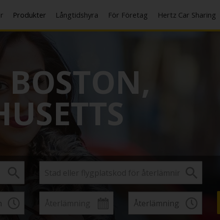
er
Produkter
Långtidshyra
För Företag
Hertz Car Sharing
I
BOSTON,
HUSETTS