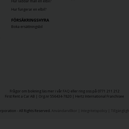
Hur laddar man en elbil?
Hur fungerar en elbil?
FÖRSÄKRINGSHYRA
Boka ersättningsbil
r
Frågor om bokning läs mer i vår
FAQ
eller ring oss på 0771 211 212
First Rent a Car AB | Org.nr 556434-7820 | Hertz International Franchisee
rporation - All Rights Reserved.
Användarvillkor
|
Integritetspolicy
|
Tillgänglig