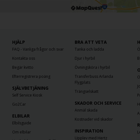
PM, Sat-Sun closed
nit B
,
Boston
,
02151
,
United
HJÄLP
BRA ATT VETA
H
FAQ - Vanliga frågor och svar
Tanka och ladda
Ö
Kontakta oss
Djur i hyrbil
B
Begär kvitto
Övningsköra i hyrbil
O
PM, Sat-Sun closed
Efterregistrera poäng
Transferbuss Arlanda
on
,
02169
,
United States
O
Flygplats
J
SJÄLVBETJÄNING
Trängselskatt
Self Service Kiosk
P
SKADOR OCH SERVICE
Go2Car
H
Anmäl skada
A
ELBILAR
Kostnader vid skador
Elbilsguide
R
INSPIRATION
Om elbilar
L
Upplev med Hertz