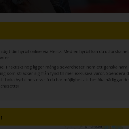
digt din hyrbil online via Hertz. Med en hyrbil kan du utforska hel
ontor.
e. Praktiskt nog ligger många sevärdheter inom ett ganska nära a
ng som sträcker sig från fynd till mer exklusiva varor. Spendera d
att boka hyrbil hos oss så du har möjlighet att besöka närliggand
achusetts!
n