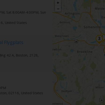
+
−
PM, Sat 8:00AM-4:00PM, Sun
16
,
United States
l Flygplats
lding 42 A
,
Boston
,
2128
,
30PM
ston
,
02116
,
United States