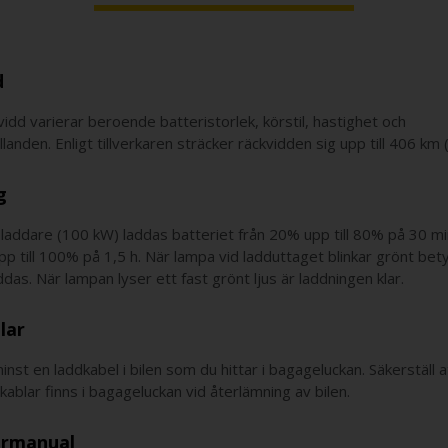
d
vidd varierar beroende batteristorlek, körstil, hastighet och
landen. Enligt tillverkaren sträcker räckvidden sig upp till 406 km
g
addare (100 kW) laddas batteriet från 20% upp till 80% på 30 mi
p till 100% på 1,5 h. När lampa vid ladduttaget blinkar grönt bet
addas. När lampan lyser ett fast grönt ljus är laddningen klar.
lar
inst en laddkabel i bilen som du hittar i bagageluckan. Säkerställ a
 kablar finns i bagageluckan vid återlämning av bilen.
rmanual