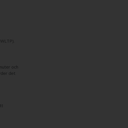
 (WLTP).
nuter och
yder det
tt