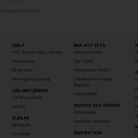
användarmanual
här
.
HJÄLP
BRA ATT VETA
H
FAQ - Vanliga frågor och svar
Tanka och ladda
Ö
Kontakta oss
Djur i hyrbil
B
Begär kvitto
Övningsköra i hyrbil
O
Efterregistrera poäng
Transferbuss Arlanda
O
Flygplats
J
SJÄLVBETJÄNING
Trängselskatt
Self Service Kiosk
P
SKADOR OCH SERVICE
Go2Car
H
Anmäl skada
A
ELBILAR
Kostnader vid skador
Elbilsguide
R
INSPIRATION
Om elbilar
L