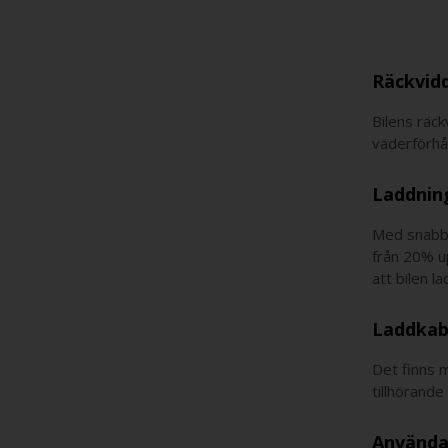
Räckvid
Bilens räck
väderförhål
Laddnin
Med snabbl
från 20% up
att bilen l
Laddkab
Det finns m
tillhörande
Använda