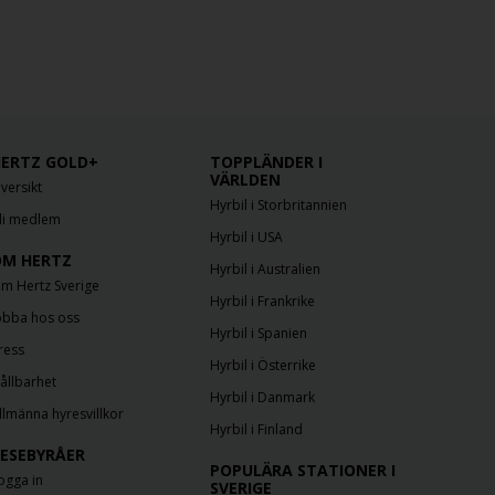
ERTZ GOLD+
TOPPLÄNDER I
VÄRLDEN
versikt
Hyrbil i Storbritannien
li medlem
Hyrbil i USA
M HERTZ
Hyrbil i Australien
m Hertz Sverige
Hyrbil i Frankrike
obba hos oss
Hyrbil i Spanien
ress
Hyrbil i Österrike
ållbarhet
Hyrbil i Danmark
llmänna hyresvillkor
Hyrbil i Finland
ESEBYRÅER
POPULÄRA STATIONER I
ogga in
SVERIGE