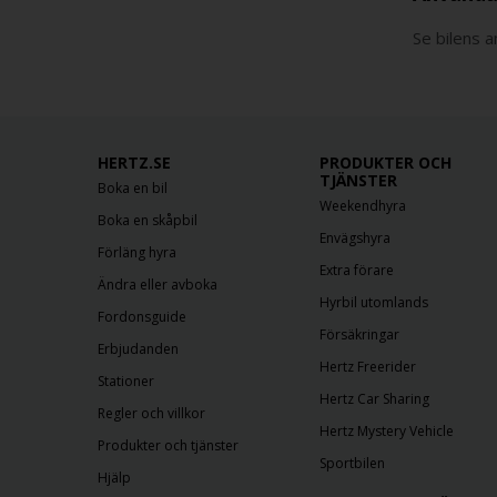
Se bilens 
HERTZ.SE
PRODUKTER OCH
TJÄNSTER
Boka en bil
Weekendhyra
Boka en skåpbil
Envägshyra
Förläng hyra
Extra förare
Ändra eller avboka
Hyrbil utomlands
Fordonsguide
Försäkringar
Erbjudanden
Hertz Freerider
Stationer
Hertz Car Sharing
Regler och villkor
Hertz Mystery Vehicle
Produkter och tjänster
Sportbilen
Hjälp