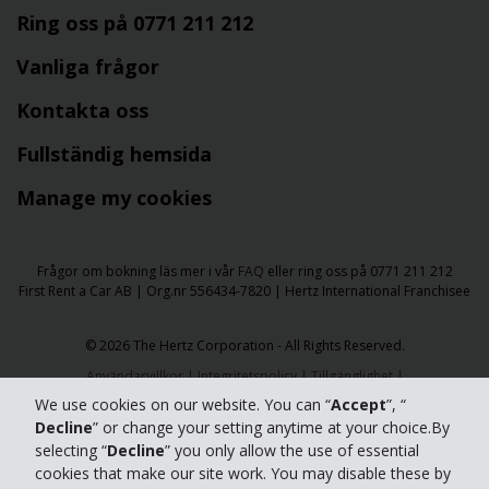
Ring oss på 0771 211 212
Vanliga frågor
Kontakta oss
Fullständig hemsida
Manage my cookies
Frågor om bokning läs mer i vår
FAQ
eller ring oss på 0771 211 212
First Rent a Car AB | Org.nr 556434-7820 | Hertz International Franchisee
​​© 2026 The Hertz Corporation - All Rights Reserved.
Användarvillkor
|
Integritetspolicy
|
Tillgänglighet
|
Hantera cookies
We use cookies on our website. You can “
Accept
”, “
Decline
” or change your setting anytime at your choice.By
selecting “
Decline
” you only allow the use of essential
cookies that make our site work. You may disable these by