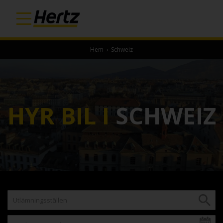
Hem
›
Schweiz
HYR BIL I
SCHWEIZ