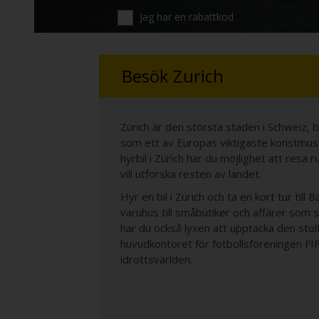
Jag har en rabattkod
Besök Zurich
Zürich är den största staden i Schweiz, 
som ett av Europas viktigaste konstmuse
hyrbil i Zürich har du möjlighet att resa
vill utforska resten av landet.
Hyr en bil i Zürich och ta en kort tur ti
varuhus till småbutiker och affärer som s
har du också lyxen att upptäcka den stol
huvudkontoret för fotbollsföreningen FIF
idrottsvärlden.