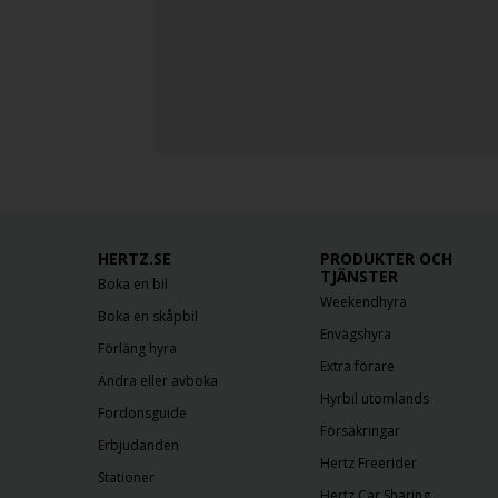
HERTZ.SE
PRODUKTER OCH
TJÄNSTER
Boka en bil
Weekendhyra
Boka en skåpbil
Envägshyra
Förläng hyra
Extra förare
Ändra eller avboka
Hyrbil utomlands
Fordonsguide
Försäkringar
Erbjudanden
Hertz Freerider
Stationer
Hertz Car Sharing