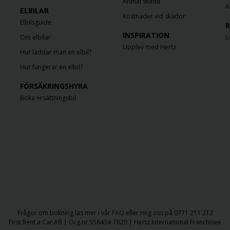
Anmäl skada
A
ELBILAR
Kostnader vid skador
Elbilsguide
R
INSPIRATION
Om elbilar
L
Upplev med Hertz
Hur laddar man en elbil?
Hur fungerar en elbil?
FÖRSÄKRINGSHYRA
Boka ersättningsbil
r
Frågor om bokning läs mer i vår
FAQ
eller ring oss på 0771 211 212
First Rent a Car AB | Org.nr 556434-7820 | Hertz International Franchisee