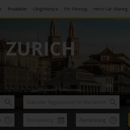
er
Produkter
Långtidshyra
För Företag
Hertz Car Sharing
I
ZURICH