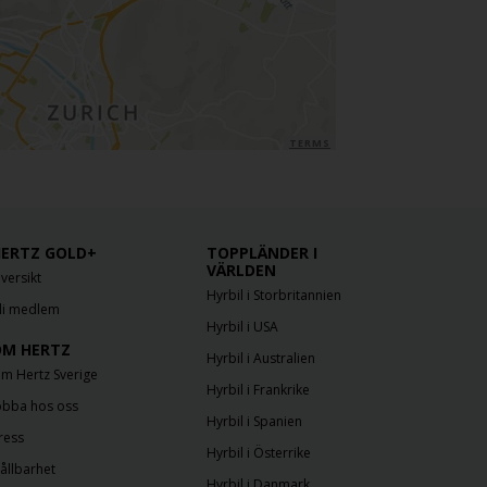
TERMS
ERTZ GOLD+
TOPPLÄNDER I
VÄRLDEN
versikt
Hyrbil i Storbritannien
li medlem
Hyrbil i USA
M HERTZ
Hyrbil i Australien
m Hertz Sverige
Hyrbil i Frankrike
obba hos oss
Hyrbil i Spanien
ress
Hyrbil i Österrike
ållbarhet
Hyrbil i Danmark