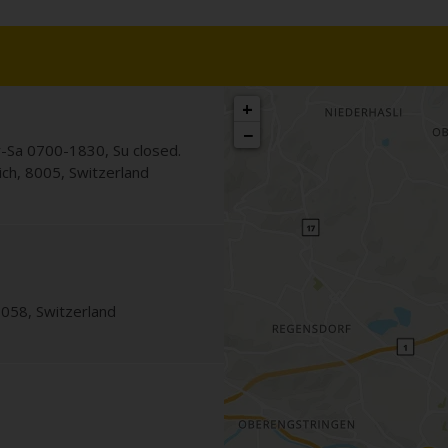
h
+
−
-Sa 0700-1830, Su closed.
ich
,
8005
,
Switzerland
8058
,
Switzerland