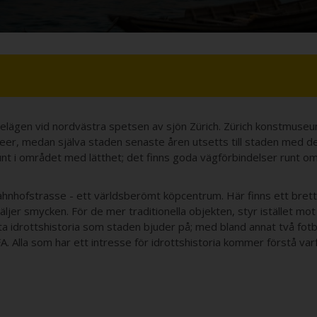
belägen vid nordvästra spetsen av sjön Zürich. Zürich konstmuseum
er, medan själva staden senaste åren utsetts till staden med den
 runt i området med lätthet; det finns goda vägförbindelser runt o
ll Bahnhofstrasse - ett världsberömt köpcentrum. Här finns ett brett
äljer smycken. För de mer traditionella objekten, styr istället mot
ta idrottshistoria som staden bjuder på; med bland annat två fot
A. Alla som har ett intresse för idrottshistoria kommer förstå var