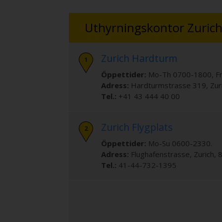
Uthyrningskontor Zuric
Zurich Hardturm
Öppettider:
Mo-Th 0700-1800, Fr
Adress:
Hardturmstrasse 319
,
Zur
Tel.:
+41 43 444 40 00
Zurich Flygplats
Öppettider:
Mo-Su 0600-2330.
Adress:
Flughafenstrasse
,
Zurich
,
Tel.:
41-44-732-1395