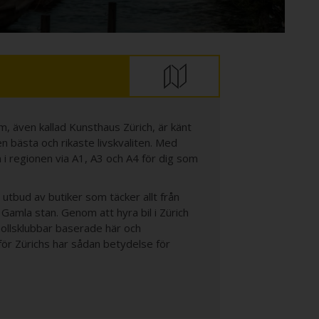
, även kallad Kunsthaus Zürich, är känt
 bästa och rikaste livskvaliten. Med
m i regionen via A1, A3 och A4 för dig som
 utbud av butiker som täcker allt från
 Gamla stan. Genom att hyra bil i Zürich
bollsklubbar baserade här och
för Zürichs har sådan betydelse för