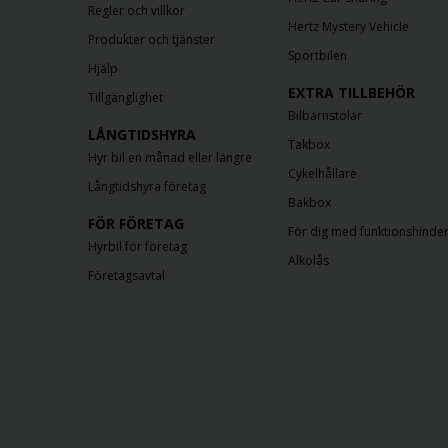
Regler och villkor
Hertz Mystery Vehicle
Produkter och tjänster
Sportbilen
Hjälp
EXTRA TILLBEHÖR
Tillgänglighet
Bilbarnstolar
LÅNGTIDSHYRA
Takbox
Hyr bil en månad eller längre
Cykelhållare
Långtidshyra företag
Bakbox
FÖR FÖRETAG
För dig med funktionshinde
Hyrbil för företag
Alkolås
Företagsavtal