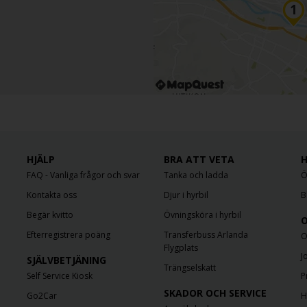
HJÄLP
BRA ATT VETA
H
FAQ - Vanliga frågor och svar
Tanka och ladda
Ö
Kontakta oss
Djur i hyrbil
B
Begär kvitto
Övningsköra i hyrbil
O
Efterregistrera poäng
Transferbuss Arlanda
O
Flygplats
J
SJÄLVBETJÄNING
Trängselskatt
Self Service Kiosk
P
SKADOR OCH SERVICE
Go2Car
H