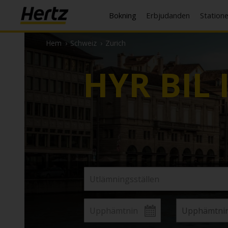
Bokning
Erbjudanden
Station
Hem
›
Schweiz
›
Zurich
HYR BIL 