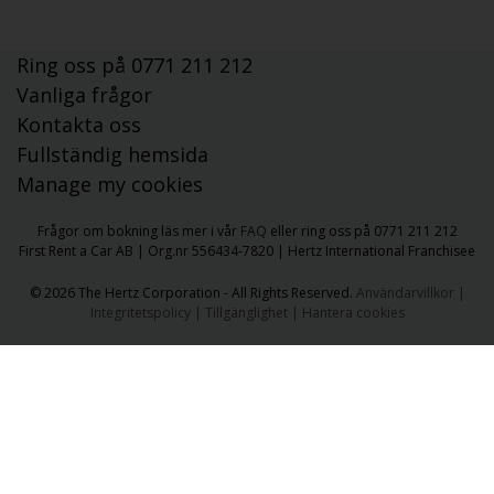
Ring oss på 0771 211 212
Vanliga frågor
Kontakta oss
Fullständig hemsida
Manage my cookies
Frågor om bokning läs mer i vår
FAQ
eller ring oss på 0771 211 212
First Rent a Car AB | Org.nr 556434-7820 | Hertz International Franchisee
​​© 2026 The Hertz Corporation - All Rights Reserved.
Användarvillkor
|
Integritetspolicy
|
Tillgänglighet
|
Hantera cookies