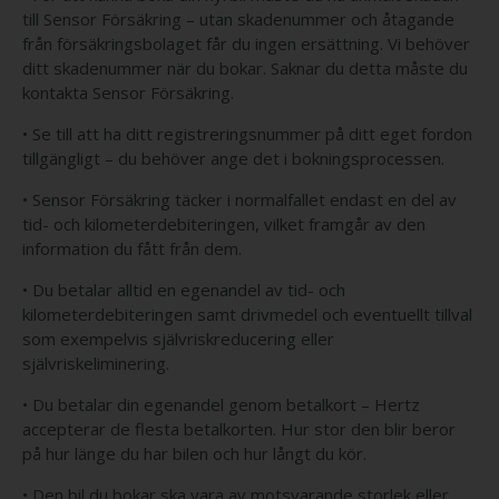
till Sensor Försäkring – utan skadenummer och åtagande
från försäkringsbolaget får du ingen ersättning. Vi behöver
ditt skadenummer när du bokar. Saknar du detta måste du
kontakta Sensor Försäkring.
• Se till att ha ditt registreringsnummer på ditt eget fordon
tillgängligt – du behöver ange det i bokningsprocessen.
• Sensor Försäkring täcker i normalfallet endast en del av
tid- och kilometerdebiteringen, vilket framgår av den
information du fått från dem.
• Du betalar alltid en egenandel av tid- och
kilometerdebiteringen samt drivmedel och eventuellt tillval
som exempelvis självriskreducering eller
självriskeliminering.
• Du betalar din egenandel genom betalkort – Hertz
accepterar de flesta betalkorten. Hur stor den blir beror
på hur länge du har bilen och hur långt du kör.
• Den bil du bokar ska vara av motsvarande storlek eller