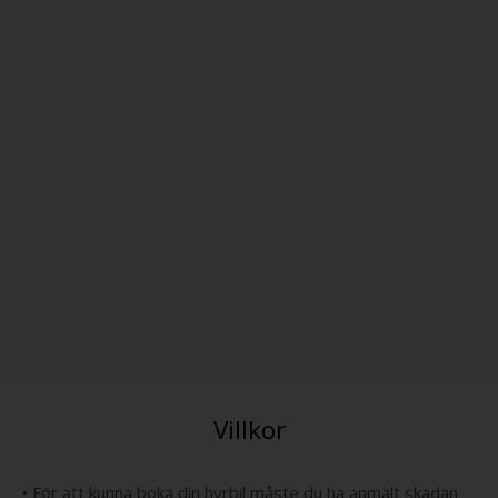
Villkor
• För att kunna boka din hyrbil måste du ha anmält skadan